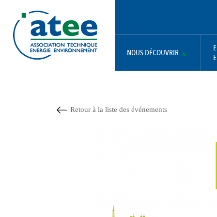
Aller
Panneau de gestion des cookies
au
contenu
principal
E
NOUS DÉCOUVRIR
E
MAIN
NAVIGATION
Retour à la liste des événements