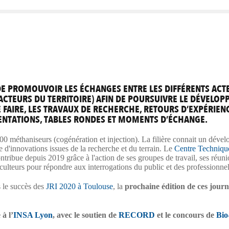
 DE PROMOUVOIR LES ÉCHANGES ENTRE LES DIFFÉRENTS ACTEU
CTEURS DU TERRITOIRE) AFIN DE POURSUIVRE LE DÉVELOPP
 FAIRE, LES TRAVAUX DE RECHERCHE, RETOURS D’EXPÉRIEN
ENTATIONS, TABLES RONDES ET MOMENTS D’ÉCHANGE.
 méthaniseurs (cogénération et injection). La filière connait un déve
e d'innovations issues de la recherche et du terrain. Le
Centre Technique
bue depuis 2019 grâce à l'action de ses groupes de travail, ses réuni
riculteurs pour répondre aux interrogations du public et des professionne
s le succès des
JRI 2020 à Toulouse
, la
prochaine édition de ces jour
 à l’
INSA Lyon
, avec le soutien de
RECORD
et le concours de
Bio