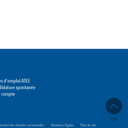
es d'emploi ATEE
didature spontanée
 compte
tection des données personnelles
Mentions légales
Plan du site