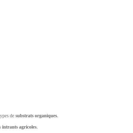
 types de
substrats organiques
.
s
intrants agricoles
.