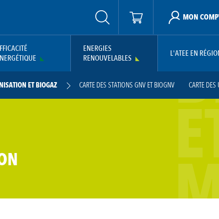
MON COMP
B
FFICACITÉ
ENERGIES
L'ATEE EN RÉGIO
NERGÉTIQUE
RENOUVELABLES
ISATION ET BIOGAZ
CARTE DES STATIONS GNV ET BIOGNV
CARTE DES 
E
M
ION