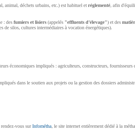
l, animal, déchets urbains, etc.) est habituel et
réglementé
, afin d'équi
e : des
fumiers et lisiers
(appelés
"effluents d’élevage"
) et des
matièr
es de silos, cultures intermédiaires à vocation énergétiques).
cteurs économiques impliqués : agriculteurs, constructeurs, fournisseurs
impliqués dans le soutien aux projets ou la gestion des dossiers administra
s, rendez-vous sur
Infométha
, le site internet entièrement dédié à la métha