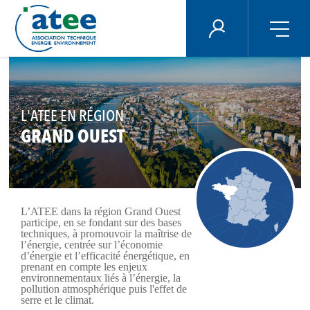
Panneau de gestion des cookies
ÉNERGIE PLUS
Aller
au
contenu
principal
L'ATEE EN RÉGION
GRAND OUEST
L’ATEE dans la région Grand Ouest
participe, en se fondant sur des bases
techniques, à promouvoir la maîtrise de
l’énergie, centrée sur l’économie
d’énergie et l’efficacité énergétique, en
prenant en compte les enjeux
environnementaux liés à l’énergie, la
pollution atmosphérique puis l'effet de
serre et le climat.