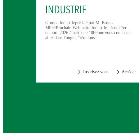
INDUSTRIE
Groupe Industrieprésidé par M. Bruno
MilletProchain Webinaire Industrie : Jeudi 1er
octobre 2026 à partir de 10hPour vous connecter,
allez dans l'onglet "réunions"
Inscrivez vous
Accéder