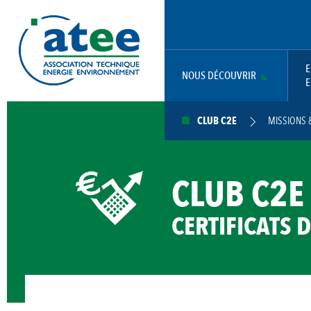
Aller
Panneau de gestion des cookies
au
contenu
principal
E
NOUS DÉCOUVRIR
E
MAIN
CLUB C2E
MISSIONS 
NAVIGATION
FICHES D'OPÉRATIONS STANDAR
CLUB C2E
CERTIFICATS 