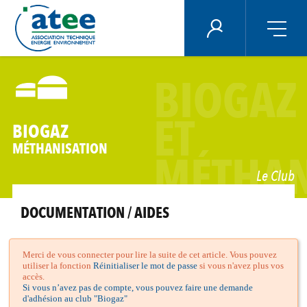
Panneau de gestion des cookies
ÉNERGIE PLUS
Aller
au
BIOGAZ
contenu
principal
ET
BIOGAZ
MÉTHANISATION
MÉTHAN
Le Club
DOCUMENTATION / AIDES
Merci de vous connecter pour lire la suite de cet article. Vous pouvez
utiliser la fonction
Réinitialiser le mot de passe
si vous n'avez plus vos
accès.
Si vous n’avez pas de compte, vous pouvez faire une demande
d'adhésion au club "Biogaz"