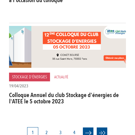
à l'occasion du colloque
STOCKAGE D'ÉNERGIES
ACTUALITÉ
19/04/2023
Colloque Annuel du club Stockage d'énergies de
l'ATEE le 5 octobre 2023
Page
1
Page
2
Page
3
Page
4
PAGINATION