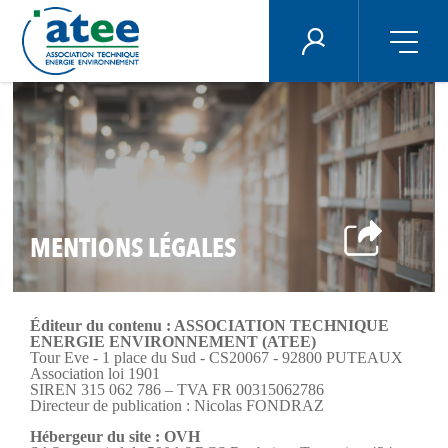
Panneau de gestion des cookies
ÉNERGIE PLUS
Aller
au
contenu
principal
MENTIONS LÉGALES
Éditeur du contenu : ASSOCIATION TECHNIQUE
ENERGIE ENVIRONNEMENT (ATEE)
Tour Eve - 1 place du Sud - CS20067 - 92800 PUTEAUX
Association loi 1901
SIREN 315 062 786 – TVA FR 00315062786
Directeur de publication : Nicolas FONDRAZ
Hébergeur du site : OVH