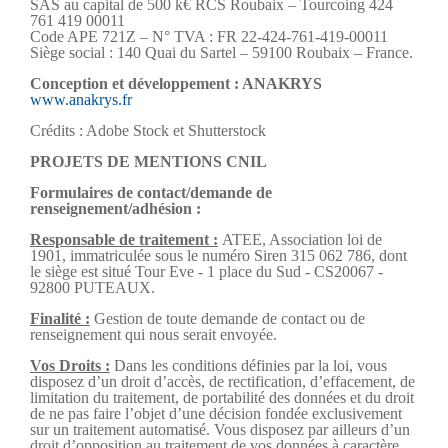
SAS au capital de 500 k€ RCS Roubaix – Tourcoing 424
761 419 00011
Code APE 721Z – N° TVA : FR 22-424-761-419-00011
Siège social : 140 Quai du Sartel – 59100 Roubaix – France.
Conception et développement : ANAKRYS
www.anakrys.fr
Crédits : Adobe Stock et Shutterstock
PROJETS DE MENTIONS CNIL
Formulaires de contact/demande de
renseignement/adhésion :
Responsable de traitement :
ATEE, Association loi de
1901, immatriculée sous le numéro Siren 315 062 786, dont
le siège est situé Tour Eve - 1 place du Sud - CS20067 -
92800 PUTEAUX.
Finalité :
Gestion de toute demande de contact ou de
renseignement qui nous serait envoyée.
Vos Droits :
Dans les conditions définies par la loi, vous
disposez d’un droit d’accès, de rectification, d’effacement, de
limitation du traitement, de portabilité des données et du droit
de ne pas faire l’objet d’une décision fondée exclusivement
sur un traitement automatisé. Vous disposez par ailleurs d’un
droit d’opposition au traitement de vos données à caractère