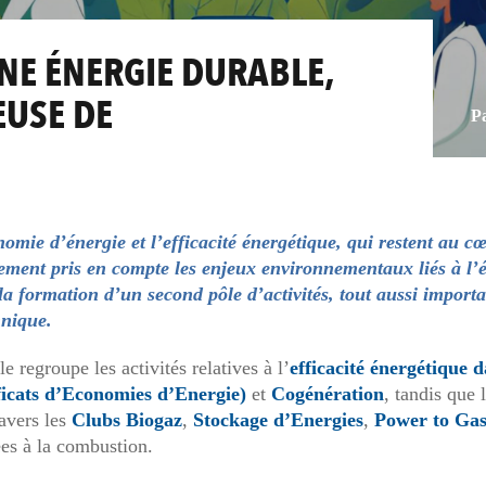
NE ÉNERGIE DURABLE,
EUSE DE
P
omie d’énergie et l’efficacité énergétique, qui restent au cœ
ment pris en compte les enjeux environnementaux liés à l’én
c la formation d’un second pôle d’activités, tout aussi impor
hnique.
e regroupe les activités relatives à l’
efficacité énergétique da
icats d’Economies d’Energie)
et
Cogénération
, tandis que 
ravers les
Clubs Biogaz
,
Stockage d’Energies
,
Power to Ga
iées à la combustion.