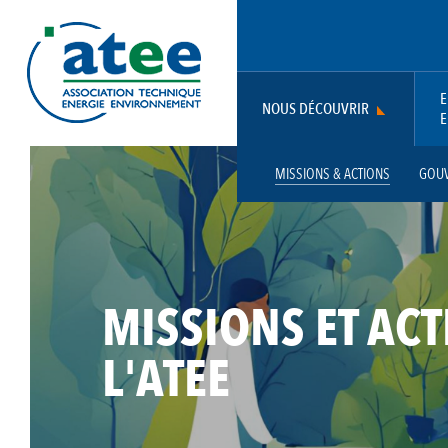
Aller
Panneau de gestion des cookies
au
contenu
principal
E
NOUS DÉCOUVRIR
E
MAIN
MISSIONS & ACTIONS
GOU
NAVIGATION
MISSIONS ET ACT
L'ATEE