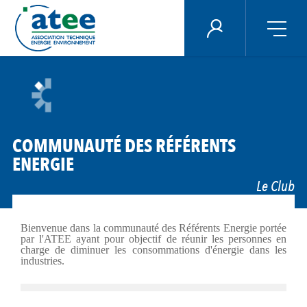
Panneau de gestion des cookies
ÉNERGIE PLUS
Aller
au
contenu
principal
COMMUNAUTÉ DES RÉFÉRENTS
ENERGIE
Le Club
Bienvenue dans la communauté des Référents Energie portée
par l'ATEE ayant pour objectif de réunir les personnes en
charge de diminuer les consommations d'énergie dans les
industries.