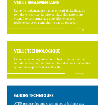
VEILLE REGLEMENTAIRE
La veille réglementaire a pour objectif de faciliter, au
sein des entreprises, la mise en place des actions qui
visent à se conformer aux nouvelles exigences
réglementaires et à emboîter le pas du progrès.
VEILLE TECHNOLOGIQUE
La veille technologique a pour objectif de faciliter, au
sein des entreprises, la mise en place d'actions innovantes
qui ont déjà éprouvé leur efficacité.
GUIDES TECHNIQUES
ATEE propose des guides techniques spécifiques aux