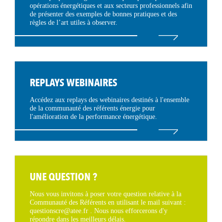
opérations énergétiques et aux secteurs professionnels afin
de présenter des exemples de bonnes pratiques et des
règles de l’art utiles à observer.
REPLAYS WEBINAIRES
Accédez aux replays des webinaires destinés à l'ensemble
de la communauté des référents énergie pour
l'amélioration de la performance énergétique.
UNE QUESTION ?
Nous vous invitons à poser votre question relative à la
Communauté des Référents en utilisant le mail suivant :
questionscre@atee.fr . Nous nous efforcerons d'y
répondre dans les meilleurs délais.