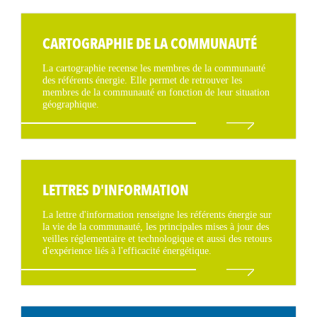
CARTOGRAPHIE DE LA COMMUNAUTÉ
La cartographie recense les membres de la communauté
des référents énergie. Elle permet de retrouver les
membres de la communauté en fonction de leur situation
géographique.
LETTRES D'INFORMATION
La lettre d'information renseigne les référents énergie sur
la vie de la communauté, les principales mises à jour des
veilles réglementaire et technologique et aussi des retours
d'expérience liés à l'efficacité énergétique.