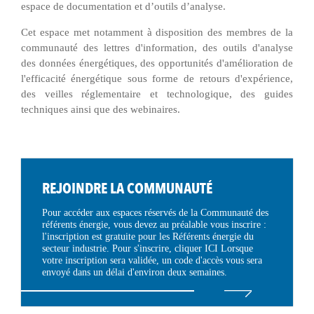
espace de documentation et d’outils d’analyse.
Cet espace met notamment à disposition des membres de la
communauté des lettres d'information, des outils d'analyse
des données énergétiques, des opportunités d'amélioration de
l'efficacité énergétique sous forme de retours d'expérience,
des veilles réglementaire et technologique, des guides
techniques ainsi que des webinaires.
REJOINDRE LA COMMUNAUTÉ
Pour accéder aux espaces réservés de la Communauté des
référents énergie, vous devez au préalable vous inscrire :
l'inscription est gratuite pour les Référents énergie du
secteur industrie. Pour s'inscrire, cliquer ICI Lorsque
votre inscription sera validée, un code d'accès vous sera
envoyé dans un délai d'environ deux semaines.