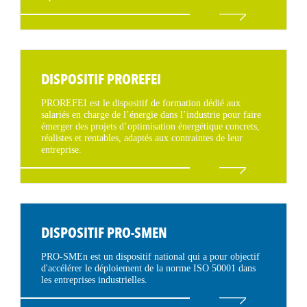
DISPOSITIF PROREFEI
PROREFEI est le dispositif de formation dédié aux
salariés en charge de l’énergie dans l’industrie pour faire
émerger des projets d’optimisation énergétique concrets,
réalistes et rentables, adaptés aux contraintes de leur
entreprise.
DISPOSITIF PRO-SMEN
PRO-SMEn est un dispositif national qui a pour objectif
d'accélérer le déploiement de la norme ISO 50001 dans
les entreprises industrielles.