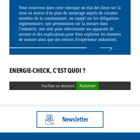
Vous trouverez dans cette rubrique un état des lieux sur la
mise en œuvre d'un plan de mesurage auprès de certains
membre de la communauté, un rappel sur les obligations
réglementaire, une présentation sur la mesure dans
l'industrie, une aide pour sélectionner ses appareils de
mesure et des explications pour bien exploiter les données
de mesure ainsi que des retours d'expérience industriels.
ENERGIE-CHECK, C'EST QUOI ?
Autoriser
YouTube est désactivé.
Newsletter