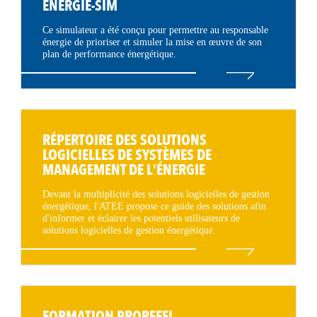
ENERGIE-SIM
Ce simulateur a été conçu pour permettre au responsable
énergie de prioriser et simuler la mise en œuvre de son
plan de performance énergétique.
RÉPERTOIRE DES SOLUTIONS
LOGICIELLES DE SYSTÈMES DE
MANAGEMENT DE L'ÉNERGIE
Devant la multiplicité des solutions logicielles de gestion
énergétique, l'ATEE propose ce guide des solutions afin
d'informer et éclairer les potentiels utilisateurs de
solutions logicielles de gestion énergétique.
FORMATION PROREFEI