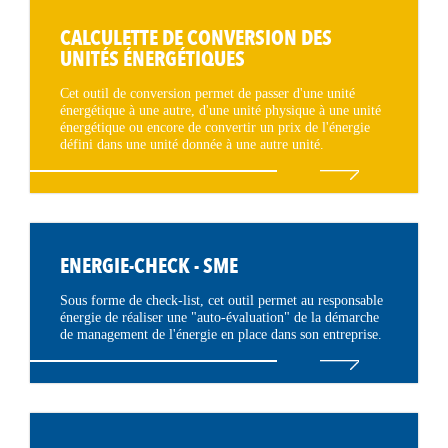
CALCULETTE DE CONVERSION DES
UNITÉS ÉNERGÉTIQUES
Cet outil de conversion permet de passer d'une unité
énergétique à une autre, d'une unité physique à une unité
énergétique ou encore de convertir un prix de l'énergie
défini dans une unité donnée à une autre unité.
ENERGIE-CHECK - SME
Sous forme de check-list, cet outil permet au responsable
énergie de réaliser une "auto-évaluation" de la démarche
de management de l'énergie en place dans son entreprise.