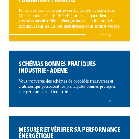
Retrouvez dans cette partie des fiches synthétiques (du
MOOC module 1 PROREFEI) utiles au quotidien dans
vos missions de référent énergie ainsi que des tutoriels
techniques sur les utilités industrielles sous format vidéos.
SCHÉMAS BONNES PRATIQUES
INDUSTRIE - ADEME
Vous trouverez des schémas de procédés transverses et
d'utilités qui présentent les principales bonnes pratiques
énergétiques dans l'industrie.
MESURER ET VÉRIFIER SA PERFORMANCE
ÉNERGÉTIQUE