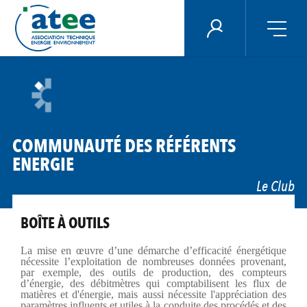
Panneau de gestion des cookies
ÉNERGIE PLUS
Aller
au
contenu
principal
COMMUNAUTÉ DES RÉFÉRENTS
ENERGIE
Le Club
BOÎTE À OUTILS
La mise en œuvre d’une démarche d’efficacité énergétique
nécessite l’exploitation de nombreuses données provenant,
par exemple, des outils de production, des compteurs
d’énergie, des débitmètres qui comptabilisent les flux de
matières et d'énergie, mais aussi nécessite l'appréciation des
paramètres influents et utiles à la conduite des procédés et des