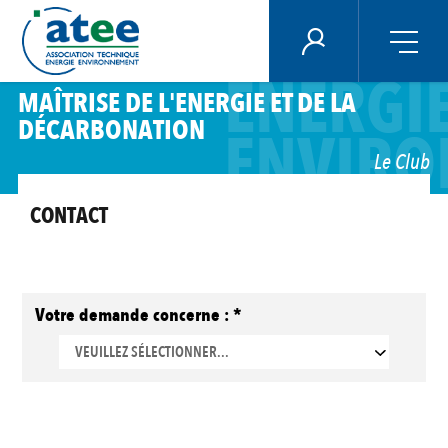
Panneau de gestion des cookies
ECONO
ÉNERGIE PLUS
ENERGI
Aller
MAÎTRISE DE L'ENERGIE ET DE LA
au
DÉCARBONATION
contenu
ENVIRO
principal
Le Club
CONTACT
Votre demande concerne : *