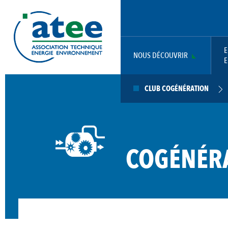
Aller
Panneau de gestion des cookies
au
contenu
principal
E
NOUS DÉCOUVRIR
E
MAIN
CLUB COGÉNÉRATION
NAVIGATION
COGÉNÉR