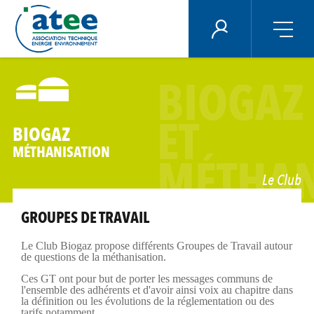
Panneau de gestion des cookies
ÉNERGIE PLUS
Aller
au
BIOGAZ
contenu
principal
ET
BIOGAZ
MÉTHANISATION
MÉTHAN
Le Club
GROUPES DE TRAVAIL
Le Club Biogaz propose différents Groupes de Travail autour
de questions de la méthanisation.
Ces GT ont pour but de porter les messages communs de
l'ensemble des adhérents et d'avoir ainsi voix au chapitre dans
la définition ou les évolutions de la réglementation ou des
tarifs notamment.