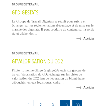
GROUPE DE TRAVAIL
GT DIGESTATS
Le Groupe de Travail Digestats se réunit pour suivre et
échanger sur les règlementations d'épandage et de mise sur le
marché des digestats. Il peut produire du contenu sur la sortie
statut déchet des…
Accéder
GROUPE DE TRAVAIL
GT VALORISATION DU CO2
Pilote : Emeline Ghigo (e.ghigo@atee.fr)Le groupe de
travail Valorisation du CO2 échange sur les pistes de
valorisation du CO2 issu de l'épuration du biométhane :
débouchés, enjeux logistiques, cadre…
Accéder
PAGINATION
Page
1
Page
2
Page
3