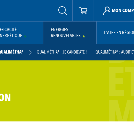
MON COMP
B
FFICACITÉ
ENERGIES
L'ATEE EN RÉGIO
NERGÉTIQUE
RENOUVELABLES
QUALIMÉTHA®
QUALIMÉTHA® : JE CANDIDATE !
QUALIMÉTHA® : AUDIT E
E
THA® : BIBLIOGRAPHIE
M
ION