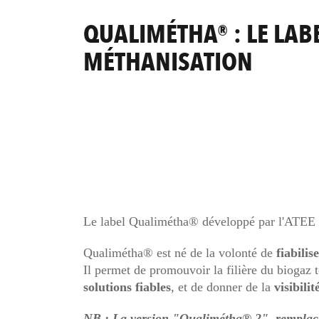
QUALIMÉTHA® : LE LAB
MÉTHANISATION
Le label Qualimétha® développé par l'ATEE 
Qualimétha® est né de la volonté de
fiabilis
Il permet de promouvoir la filière du biogaz t
solutions fiables
, et de donner de la
visibilit
NB : La version "Qualimétha® 2", remplace l'