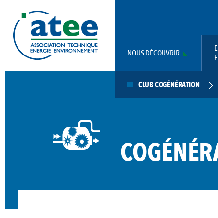
Aller
Panneau de gestion des cookies
au
contenu
principal
E
NOUS DÉCOUVRIR
E
MAIN
CLUB COGÉNÉRATION
NAVIGATION
COGÉNÉR