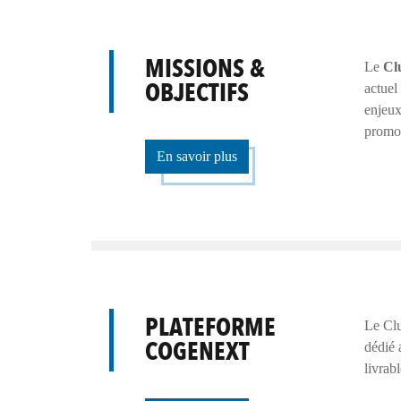
MISSIONS &
Le
Cl
OBJECTIFS
actuel
enjeux
promou
En savoir plus
PLATEFORME
Le Clu
COGENEXT
dédié 
livrab