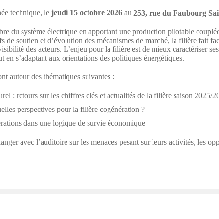
née technique, le
jeudi 15 octobre 2026
au
253, rue du Faubourg Sai
ibre du système électrique en apportant une production pilotable coupl
ifs de soutien et d’évolution des mécanismes de marché, la filière fait fa
sibilité des acteurs. L’enjeu pour la filière est de mieux caractériser s
t en s’adaptant aux orientations des politiques énergétiques.
ont autour des thématiques suivantes :
el : retours sur les chiffres clés et actualités de la filière saison 2025/
lles perspectives pour la filière cogénération ?
ations dans une logique de survie économique
nger avec l’auditoire sur les menaces pesant sur leurs activités, les opp