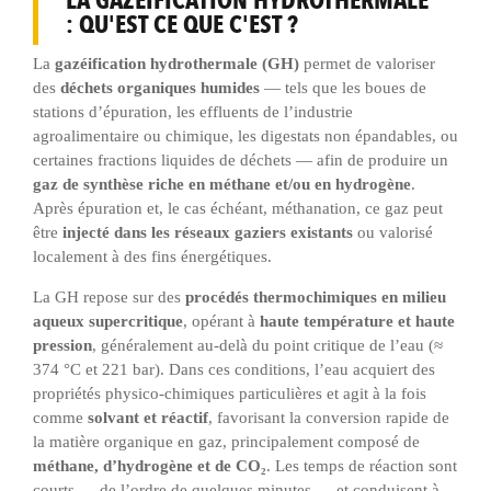
LA GAZÉIFICATION HYDROTHERMALE
: QU'EST CE QUE C'EST ?
La
gazéification hydrothermale (GH)
permet de valoriser
des
déchets organiques humides
— tels que les boues de
stations d’épuration, les effluents de l’industrie
agroalimentaire ou chimique, les digestats non épandables, ou
certaines fractions liquides de déchets — afin de produire un
gaz de synthèse riche en méthane et/ou en hydrogène
.
Après épuration et, le cas échéant, méthanation, ce gaz peut
être
injecté dans les réseaux gaziers existants
ou valorisé
localement à des fins énergétiques.
La GH repose sur des
procédés thermochimiques en milieu
aqueux supercritique
, opérant à
haute température et haute
pression
, généralement au-delà du point critique de l’eau (≈
374 °C et 221 bar). Dans ces conditions, l’eau acquiert des
propriétés physico-chimiques particulières et agit à la fois
comme
solvant et réactif
, favorisant la conversion rapide de
la matière organique en gaz, principalement composé de
méthane, d’hydrogène et de CO₂
. Les temps de réaction sont
courts — de l’ordre de quelques minutes — et conduisent à