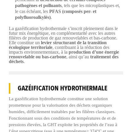
pathogènes et polluants
, tels que les microplastiques et,
le cas échéant, les
PFAS (composés per- et
polyfluoroalkylés)
.
La gazéification hydrothermale s’inscrit pleinement dans le
futur mix énergétique, en complémentarité avec les autres
filières de production de gaz renouvelables et bas-carbone.
Elle constitue un
levier structurant de la transition
écologique territoriale
, contribuant à la réduction des
impacts environnementaux, à la
production d’une énergie
renouvelable ou bas-carbone
, ainsi qu’au
traitement des
déchets
.
GAZÉIFICATION HYDROTHERMALE
La gazéification hydrothermale constitue une solution
prometteuse pour la valorisation des déchets organiques
humides, difficilement traitables par les filières classiques.
Fonctionnant sous des conditions de températures de et de
pressions élevées, la GHT exploite les propriétés de l’eau à
l’état supercritique (eau à une température> 374°C et une