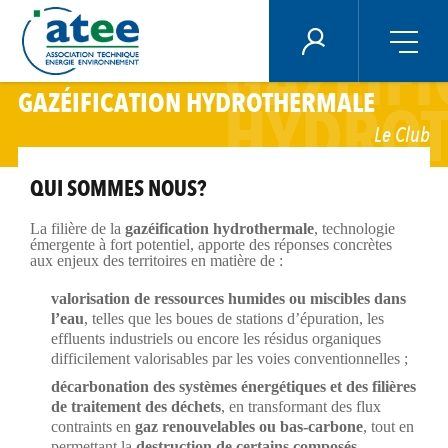
Panneau de gestion des cookies
ÉNERGIE PLUS
GAZÉIFI
Aller
GAZÉIFICATION HYDROTHERMALE
HYDRO
au
contenu
Le Club
principal
QUI SOMMES NOUS?
La filière de la
gazéification hydrothermale
, technologie
émergente à fort potentiel, apporte des réponses concrètes
aux enjeux des territoires en matière de :
valorisation de ressources humides ou miscibles dans
l’eau
, telles que les boues de stations d’épuration, les
effluents industriels ou encore les résidus organiques
difficilement valorisables par les voies conventionnelles ;
décarbonation des systèmes énergétiques et des filières
de traitement des déchets
, en transformant des flux
contraints en
gaz renouvelables ou bas-carbone
, tout en
permettant la
destruction de certains composés