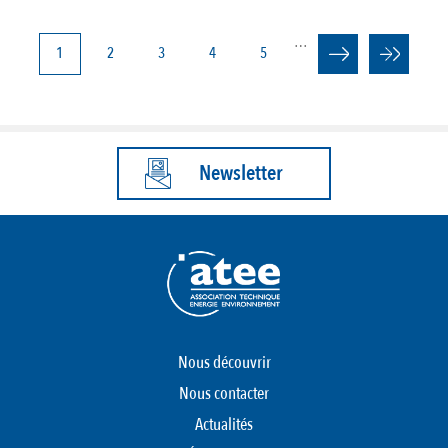
…
PAGINATION
Page
1
Page
2
Page
3
Page
4
Page
5
courante
Newsletter
Nous découvrir
Nous contacter
Actualités