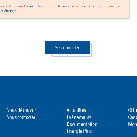
iser la fonction
Réinitialiser le mot de passe
si vous n'avez plus vos accès.
ts énergie
Se connecter
Nous découvrir
Actualités
Offr
Nous contacter
Événements
Can
Documentation
Mon
Energie Plus