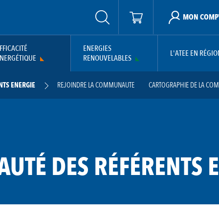
MON COMP
FFICACITÉ
ENERGIES
L'ATEE EN RÉGIO
NERGÉTIQUE
RENOUVELABLES
TS ENERGIE
REJOINDRE LA COMMUNAUTE
CARTOGRAPHIE DE LA CO
LLE RÉGLEMENTAIRE
VEILLE TECHNOLOGIQUE
REPLAYS WEBINAIRES
GUID
-ALPES
CLUB LOCAL - GRAND EST
CLUB LOCAL - LA RÉUNION
CLUB LOCAL -
NCHE COMTÉ
CLUB LOCAL - NORMANDIE
TÉ DES RÉFÉRENTS E