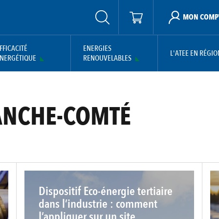
MON COMP
FFICACITÉ
ENERGIES
L'ATEE EN RÉGIO
NERGÉTIQUE
RENOUVELABLES
ANCHE-COMTÉ
Dispositif Eco-énergie tertiaire
dans l’industrie : comment
l’appliquer sur un site