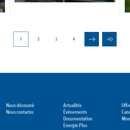
Page
1
Page
2
Page
3
Page
4
courante
Nous découvrir
Actualités
Offr
Nous contacter
Événements
Can
Documentation
Mon
Energie Plus