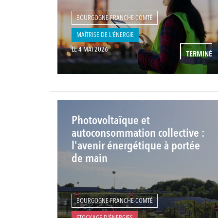
BOURGOGNE-FRANCHE-COMTÉ
MAÎTRISE DE L'ÉNERGIE
LE 4 MAI 2026
TERMINÉ
Photovoltaïque et
autoconsommation collective :
l'avenir énergétique à portée
de main
BOURGOGNE-FRANCHE-COMTÉ
STOCKAGE D'ÉNERGIES