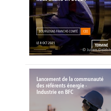
BOURGOGNE-FRANCHE-COMTÉ
CEE
LE 8 OCT 2021
TERMINÉ
Lancement de la communauté
des référents énergie -
Industrie en BFC