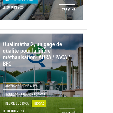
LE 28 JUIN 2024
TERMINÉ
Qualimétha 2, un gage de
qualité pour la filière
méthanisation- AURA / PACA /
BFC
AUVERGNE-RHÔNE-ALPES
BOURGOGNE-FRANCHE-COMTÉ
RÉGION SUD PACA
BIOGAZ
LE 10 JUIL 2023