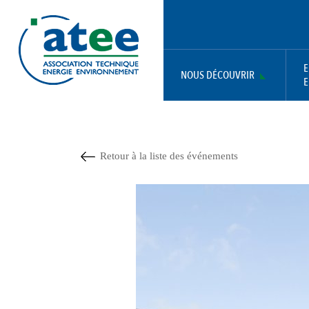
Aller
Panneau de gestion des cookies
au
contenu
principal
E
NOUS DÉCOUVRIR
E
MAIN
NAVIGATION
Retour à la liste des événements