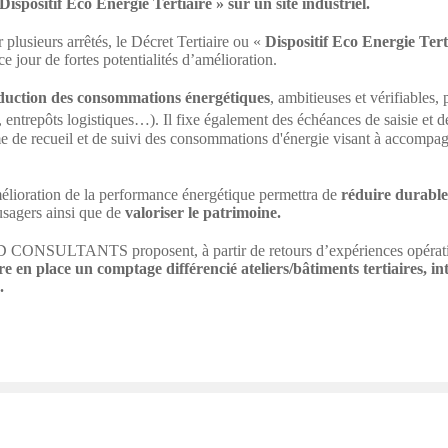
positif Eco Energie Tertiaire » sur un site industriel.
r plusieurs arrêtés, le Décret Tertiaire ou «
Dispositif Eco Energie Tert
e jour de fortes potentialités d’amélioration.
éduction des consommations énergétiques
, ambitieuses et vérifiables,
 entrepôts logistiques…). Il fixe également des échéances de saisie et
 de recueil et de suivi des consommations d'énergie visant à accompagne
élioration de la performance énergétique permettra de
réduire durable
 usagers ainsi que de
valoriser le patrimoine.
ONSULTANTS proposent, à partir de retours d’expériences opérationn
re en place un
comptage différencié ateliers/bâtiments tertiaires, int
.