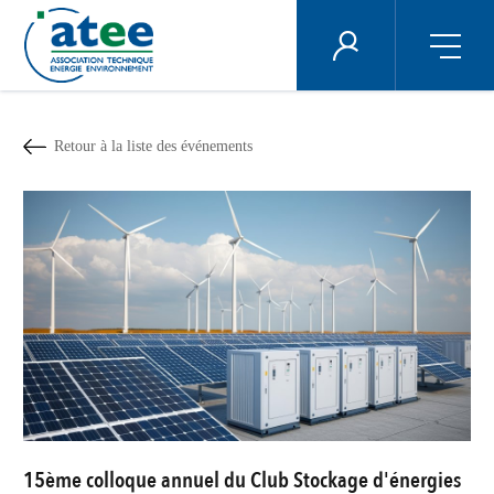
Panneau de gestion des cookies
ÉNERGIE PLUS
Aller
au
contenu
Retour à la liste des événements
principal
15ème colloque annuel du Club Stockage d'énergies