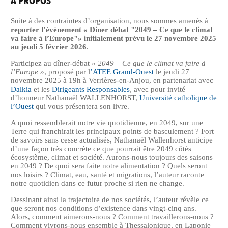
A PROPOS
Suite à des contraintes d’organisation, nous sommes amenés à
reporter l’événement « Diner débat "2049 – Ce que le climat
va faire à l’Europe"» initialement prévu le 27 novembre 2025
au jeudi 5 février 2026
.
Participez au dîner-débat
« 2049 – Ce que le climat va faire à
l’Europe »
, proposé par l
’ATEE Grand-Ouest
le jeudi 27
novembre 2025 à 19h à Verrières-en-Anjou, en partenariat avec
Dalkia
et les
Dirigeants Responsables
, avec pour invité
d’honneur Nathanaël WALLENHORST,
Université catholique de
l’Ouest
qui vous présentera son livre.
A quoi ressemblerait notre vie quotidienne, en 2049, sur une
Terre qui franchirait les principaux points de basculement ? Fort
de savoirs sans cesse actualisés, Nathanaël Wallenhorst anticipe
d’une façon très concrète ce que pourrait être 2049 côtés
écosystème, climat et société. Aurons-nous toujours des saisons
en 2049 ? De quoi sera faite notre alimentation ? Quels seront
nos loisirs ? Climat, eau, santé et migrations, l’auteur raconte
notre quotidien dans ce futur proche si rien ne change.
Dessinant ainsi la trajectoire de nos sociétés, l’auteur révèle ce
que seront nos conditions d’existence dans vingt-cinq ans.
Alors, comment aimerons-nous ? Comment travaillerons-nous ?
Comment vivrons-nous ensemble à Thessalonique, en Laponie