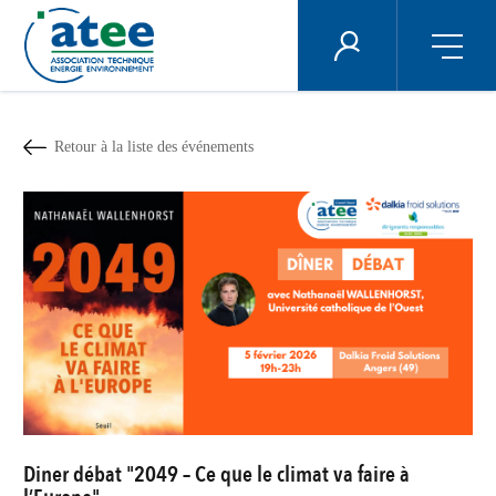
Panneau de gestion des cookies
ÉNERGIE PLUS
Aller
au
contenu
Retour à la liste des événements
principal
Diner débat "2049 – Ce que le climat va faire à