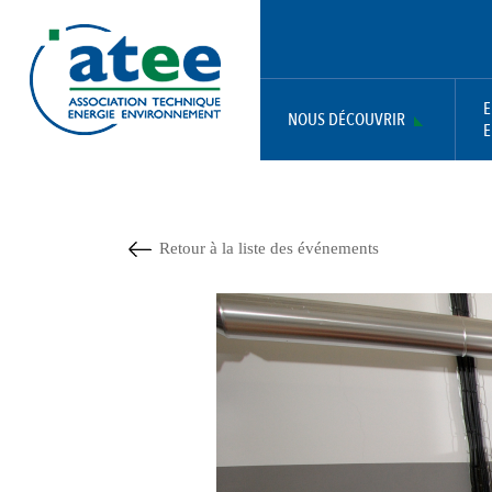
Aller
Panneau de gestion des cookies
au
contenu
principal
E
NOUS DÉCOUVRIR
E
MAIN
NAVIGATION
Retour à la liste des événements