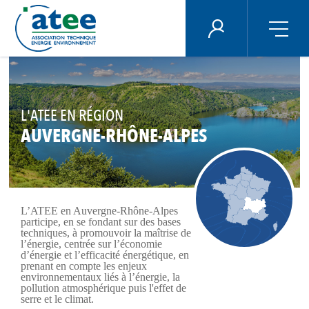
Panneau de gestion des cookies
ÉNERGIE PLUS
Aller
au
contenu
principal
L'ATEE EN RÉGION
AUVERGNE-RHÔNE-ALPES
L’ATEE en Auvergne-Rhône-Alpes
participe, en se fondant sur des bases
techniques, à promouvoir la maîtrise de
l’énergie, centrée sur l’économie
d’énergie et l’efficacité énergétique, en
prenant en compte les enjeux
environnementaux liés à l’énergie, la
pollution atmosphérique puis l'effet de
serre et le climat.