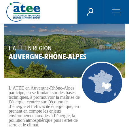
Panneau de gestion des cookies
ÉNERGIE PLUS
Aller
au
contenu
principal
L'ATEE EN RÉGION
AUVERGNE-RHÔNE-ALPES
L’ATEE en Auvergne-Rhône-Alpes
participe, en se fondant sur des bases
techniques, à promouvoir la maîtrise de
l’énergie, centrée sur l’économie
d’énergie et l’efficacité énergétique, en
prenant en compte les enjeux
environnementaux liés à l’énergie, la
pollution atmosphérique puis l'effet de
serre et le climat.