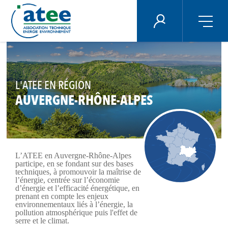
Panneau de gestion des cookies
ÉNERGIE PLUS
Aller
au
contenu
principal
L'ATEE EN RÉGION
AUVERGNE-RHÔNE-ALPES
L’ATEE en Auvergne-Rhône-Alpes
participe, en se fondant sur des bases
techniques, à promouvoir la maîtrise de
l’énergie, centrée sur l’économie
d’énergie et l’efficacité énergétique, en
prenant en compte les enjeux
environnementaux liés à l’énergie, la
pollution atmosphérique puis l'effet de
serre et le climat.