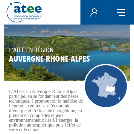
Panneau de gestion des cookies
ÉNERGIE PLUS
Aller
au
contenu
principal
L'ATEE EN RÉGION
AUVERGNE-RHÔNE-ALPES
L’ATEE en Auvergne-Rhône-Alpes
participe, en se fondant sur des bases
techniques, à promouvoir la maîtrise de
l’énergie, centrée sur l’économie
d’énergie et l’efficacité énergétique, en
prenant en compte les enjeux
environnementaux liés à l’énergie, la
pollution atmosphérique puis l'effet de
serre et le climat.