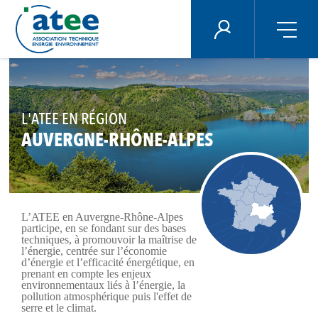
Panneau de gestion des cookies
ÉNERGIE PLUS
Aller
au
contenu
principal
L'ATEE EN RÉGION
AUVERGNE-RHÔNE-ALPES
L’ATEE en Auvergne-Rhône-Alpes
participe, en se fondant sur des bases
techniques, à promouvoir la maîtrise de
l’énergie, centrée sur l’économie
d’énergie et l’efficacité énergétique, en
prenant en compte les enjeux
environnementaux liés à l’énergie, la
pollution atmosphérique puis l'effet de
serre et le climat.