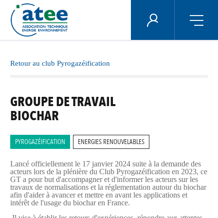
Panneau de gestion des cookies
ÉNERGIE PLUS
Aller
au
contenu
Retour au club Pyrogazéification
principal
GROUPE DE TRAVAIL
BIOCHAR
PYROGAZÉIFICATION
ENERGIES RENOUVELABLES
Lancé officiellement le 17 janvier 2024 suite à la demande des
acteurs lors de la plénière du Club Pyrogazéification en 2023, ce
GT a pour but d'accompagner et d'informer les acteurs sur les
travaux de normalisations et la réglementation autour du biochar
afin d'aider à avancer et mettre en avant les applications et
intérêt de l'usage du biochar en France.
Il vise à établir les retours d'expériences, répondre aux attentes