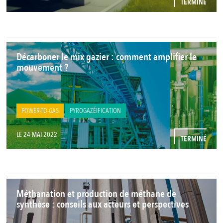
TERMINÉ
Décarboner le mix gazier : comment amplifier le
mouvement ?
POWER-TO-GAS
PYROGAZÉIFICATION
LE 24 MAI 2022
TERMINÉ
Méthanation et production de méthane de
synthèse : conseils aux acteurs et perspectives