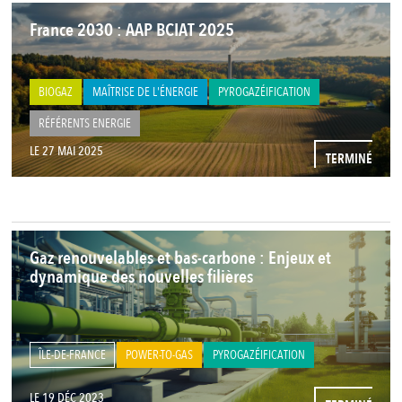
France 2030 : AAP BCIAT 2025
BIOGAZ
MAÎTRISE DE L'ÉNERGIE
PYROGAZÉIFICATION
RÉFÉRENTS ENERGIE
LE 27 MAI 2025
TERMINÉ
Gaz renouvelables et bas-carbone : Enjeux et
dynamique des nouvelles filières
ÎLE-DE-FRANCE
POWER-TO-GAS
PYROGAZÉIFICATION
LE 19 DÉC 2023