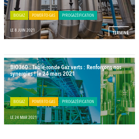
BIOGAZ
POWER-TO-GAS
PYROGAZÉIFICATION
LE 8 JUIN 2021
TERMINÉ
BIO360 : Table-ronde Gaz verts : Renforçons nos
synergies ! le 24 mars 2021
BIOGAZ
POWER-TO-GAS
PYROGAZÉIFICATION
LE 24 MAR 2021