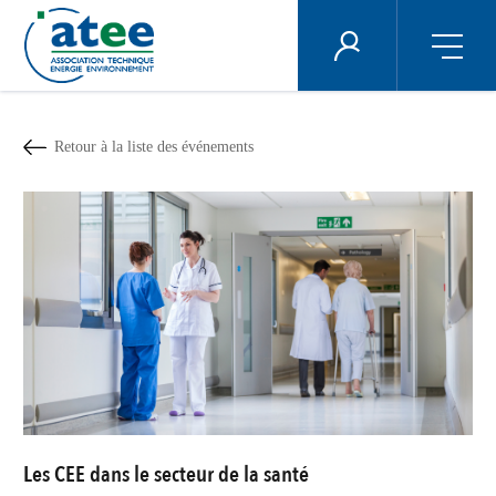
Panneau de gestion des cookies
ÉNERGIE PLUS
Aller
au
contenu
Retour à la liste des événements
principal
Les CEE dans le secteur de la santé