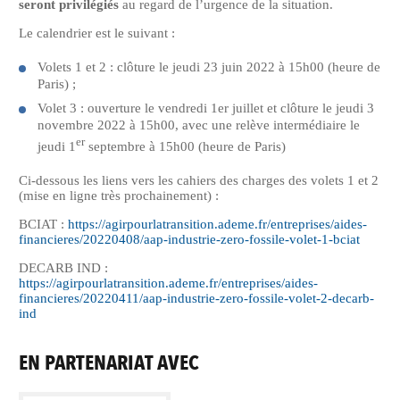
seront privilégiés
au regard de l’urgence de la situation.
Le calendrier est le suivant
:
Volets 1 et 2
: cl
ô
ture le jeudi 23 juin 2022 à 15h00 (heure de
Paris)
;
Volet 3
: ouverture le vendredi 1er juillet et clôture le jeudi 3
novembre 2022 à 15h00, avec une relève intermédiaire le
er
jeudi 1
septembre à 15h00 (heure de Paris)
Ci-dessous les liens vers les cahiers des charges des volets 1 et 2
(mise en ligne très prochainement)
:
BCIAT :
https://agirpourlatransition.ademe.fr/entreprises/aides-
financieres/20220408/aap-industrie-zero-fossile-volet-1-bciat
DECARB IND :
https://agirpourlatransition.ademe.fr/entreprises/aides-
financieres/20220411/aap-industrie-zero-fossile-volet-2-decarb-
ind
EN PARTENARIAT AVEC