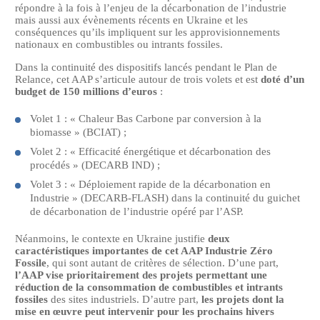
répondre à la fois à l’enjeu de la décarbonation de l’industrie
mais aussi aux évènements récents en Ukraine et les
conséquences qu’ils impliquent sur les approvisionnements
nationaux en combustibles ou intrants fossiles.
Dans la continuité des dispositifs lancés pendant le Plan de
Relance, cet AAP s’articule autour de trois volets et est
doté d’un
budget de 150 millions d’euros
:
Volet 1
: «
Chaleur Bas Carbone par conversion à la
biomasse
» (BCIAT)
;
Volet 2
: «
Efficacité énergétique et décarbonation des
procédés
»
(DECARB IND)
;
Volet 3
:
«
D
é
ploiement rapide de la d
é
carbonation en
Industrie
»
(DECARB-FLASH) dans la continuité du guichet
de décarbonation de l’industrie opéré par l’ASP.
Néanmoins, le contexte en Ukraine
justifie
deux
caractéristiques importantes de cet AAP Industrie Zéro
Fossile
, qui sont autant de critères de sélection. D’une part,
l’AAP vise prioritairement des projets permettant une
réduction de la consommation de combustibles et intrants
fossiles
des sites industriels. D’autre part,
les projets dont la
mise en œuvre peut intervenir pour les prochains hivers