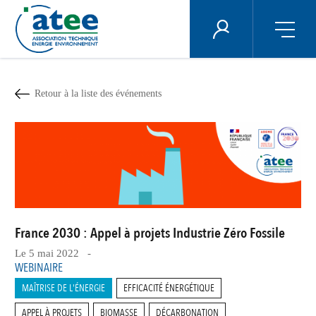
Panneau de gestion des cookies
ÉNERGIE PLUS
Aller
au
contenu
Retour à la liste des événements
principal
France 2030 : Appel à projets Industrie Zéro Fossile
Le 5 mai 2022 -
WEBINAIRE
MAÎTRISE DE L'ÉNERGIE
EFFICACITÉ ÉNERGÉTIQUE
APPEL À PROJETS
BIOMASSE
DÉCARBONATION