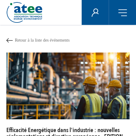
Panneau de gestion des cookies
ÉNERGIE PLUS
Aller
au
contenu
Retour à la liste des événements
principal
Efficacité Energétique dans l'industrie : nouvelles