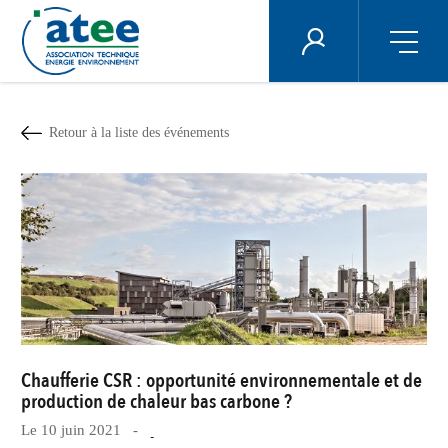
Panneau de gestion des cookies
ÉNERGIE PLUS
Aller
au
contenu
Retour à la liste des événements
principal
Chaufferie CSR : opportunité environnementale et de
production de chaleur bas carbone ?
Le 10 juin 2021 -
-