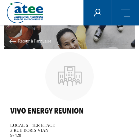
Panneau de gestion des cookies
ÉNERGIE PLUS
Aller
au
contenu
Retour à l'annuaire
principal
VIVO ENERGY REUNION
LOCAL 6 - 1ER ETAGE
2 RUE BORIS VIAN
97420