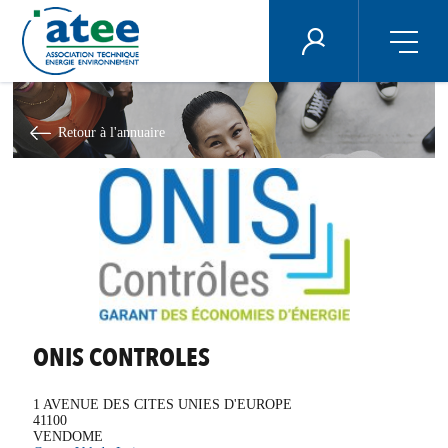
Panneau de gestion des cookies
ÉNERGIE PLUS
Aller
au
contenu
Retour à l'annuaire
principal
ONIS CONTROLES
1 AVENUE DES CITES UNIES D'EUROPE
41100
VENDOME