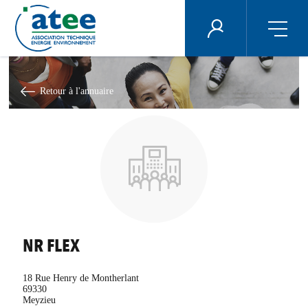
Panneau de gestion des cookies
ÉNERGIE PLUS
Aller
au
contenu
Retour à l'annuaire
principal
NR FLEX
18 Rue Henry de Montherlant
69330
Meyzieu