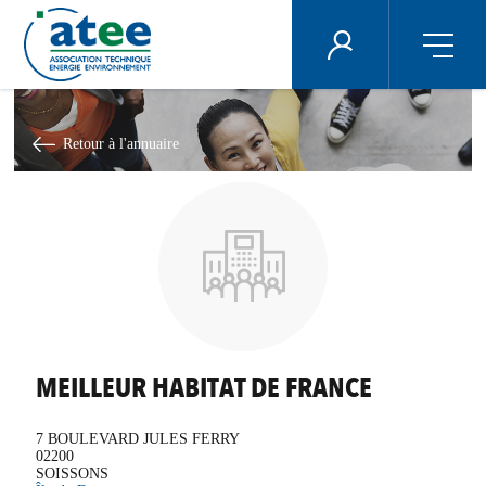
Panneau de gestion des cookies
ÉNERGIE PLUS
Aller
au
contenu
Retour à l'annuaire
principal
MEILLEUR HABITAT DE FRANCE
7 BOULEVARD JULES FERRY
02200
SOISSONS