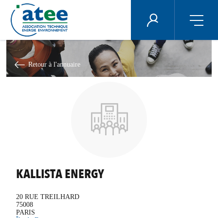
Panneau de gestion des cookies
ÉNERGIE PLUS
Aller
au
contenu
Retour à l'annuaire
principal
KALLISTA ENERGY
20 RUE TREILHARD
75008
PARIS