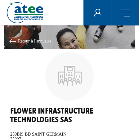
Panneau de gestion des cookies
ÉNERGIE PLUS
Aller
au
contenu
Retour à l'annuaire
principal
FLOWER INFRASTRUCTURE
TECHNOLOGIES SAS
250BIS BD SAINT GERMAIN