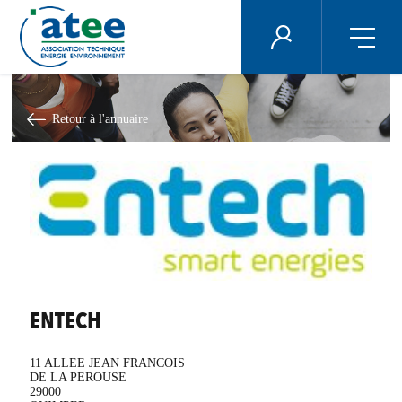
Panneau de gestion des cookies
ÉNERGIE PLUS
Aller
au
contenu
Retour à l'annuaire
principal
ENTECH
11 ALLEE JEAN FRANCOIS
DE LA PEROUSE
29000