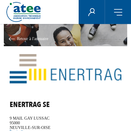
Panneau de gestion des cookies
ÉNERGIE PLUS
Aller
au
contenu
Retour à l'annuaire
principal
ENERTRAG SE
9 MAIL GAY LUSSAC
95000
NEUVILLE-SUR-OISE