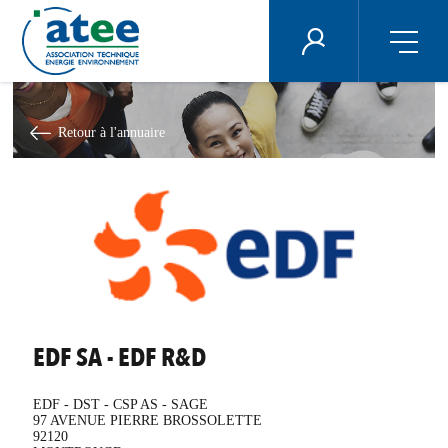
Panneau de gestion des cookies
ÉNERGIE PLUS
Aller
au
contenu
Retour à l'annuaire
principal
EDF SA - EDF R&D
EDF - DST - CSP AS - SAGE
97 AVENUE PIERRE BROSSOLETTE
92120