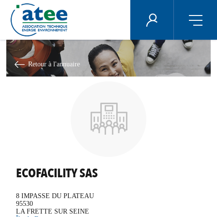
Panneau de gestion des cookies
ÉNERGIE PLUS
Aller
au
contenu
Retour à l'annuaire
principal
ECOFACILITY SAS
8 IMPASSE DU PLATEAU
95530
LA FRETTE SUR SEINE