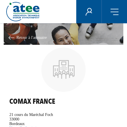
Panneau de gestion des cookies
ÉNERGIE PLUS
Aller
au
contenu
Retour à l'annuaire
principal
COMAX FRANCE
21 cours du Maréchal Foch
33000
Bordeaux