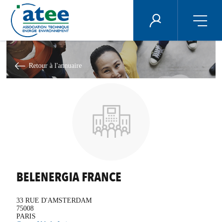
Panneau de gestion des cookies
ÉNERGIE PLUS
Aller
au
contenu
Retour à l'annuaire
principal
BELENERGIA FRANCE
33 RUE D'AMSTERDAM
75008
PARIS