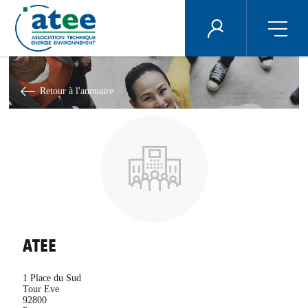
Panneau de gestion des cookies
ÉNERGIE PLUS
Aller
au
contenu
Retour à l'annuaire
principal
ATEE
1 Place du Sud
Tour Eve
92800