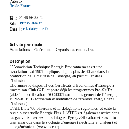
Puteaux
Île-de-France
Tél. :
01 46 56 35 42
Site :
https://atee.fr
Email :
c.fadat@atee.fr
Activité principale :
Associations - Fédérations - Organismes consulaires
Description
L’Association Technique Energie Environnement est une
association Loi 1901 impliquée depuis plus de 40 ans dans la
promotion de la maîtrise de l’énergie, en particulier dans
l’industrie.
Elle anime le dispositif des Certificats d’Economies d’Energie à
travers son Club C2E, et porte déjà les programmes Pro‐SMEn
(aide à la certification ISO 50001 sur le management de l’énergie)
et Pro-REFEI (formation et animation de référents énergie dans
l’industrie).
L’ATEE a 2400 adhérents et 11 délégations régionales, et édite la
revue bimensuelle Energie Plus. L’ATEE est également active dans
les gaz verts avec ses clubs Biogaz, Pyrogazéification et Power to
Gas, ainsi que dans le stockage d’énergie (électricité et chaleur) et
la cogénération. (www.atee.fr)