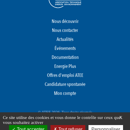
Nous découvrir
Nous contacter
Actualités
Événements
Documentation
Energie Plus
Offres d'emploi ATEE
Candidature spontanée
Mon compte
© ATEE 2026. Tous droits réservés
Ce site utilise des cookies et vous donne le contrôle sur ceux que
X
Protection des données personnelles
Mentions légales
Plan du site
vous souhaitez activer
FOOTER
Tout accepter
Tout refuser
Personnaliser