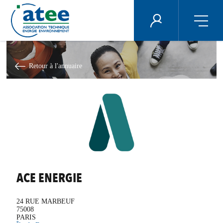
Panneau de gestion des cookies
ÉNERGIE PLUS
Aller
au
contenu
Retour à l'annuaire
principal
ACE ENERGIE
24 RUE MARBEUF
75008
PARIS