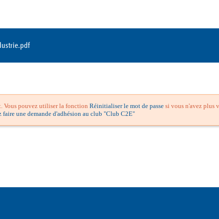
ustrie.pdf
 Vous pouvez utiliser la fonction
Réinitialiser le mot de passe
si vous n'avez plus v
z faire une demande d'adhésion au club "Club C2E"